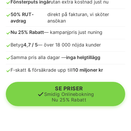
Fönsterputs ingår
utan extra kostnad just nu
✓
ANSLUT DITT FÖRETAG
50% RUT-
direkt på fakturan, vi sköter
✓
avdrag
ansökan
Nu 25% Rabatt
— kampanjpris just nuning
✓
Betyg
4,7 / 5
— över 18 000 nöjda kunder
✓
Samma pris alla dagar —
inga helgtillägg
✓
F-skatt & försäkrade upp till
10 miljoner kr
✓
SE PRISER
Smidig Onlinebokning
Nu 25% Rabatt