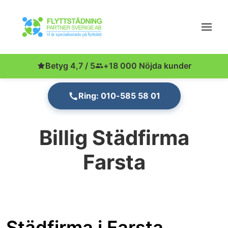
Betyg 4,7 / 5
+18 000 Nöjda kunder
Ring: 010-585 58 01
Billig Städfirma
Farsta
Städfirma i Farsta