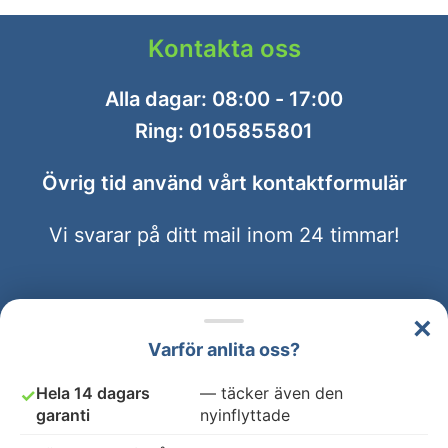
Kontakta oss
Alla dagar: 08:00 - 17:00
Ring:
0105855801
Övrig tid använd vårt
kontaktformulär
Vi svarar på ditt mail inom 24 timmar!
Flyttstädning Farsta
×
Varför anlita oss?
Avtal & Villkor
Hela 14 dagars
— täcker även den
✓
GDPR
garanti
nyinflyttade